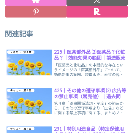
関連記事
225｜医薬部外品 ⑵医薬品？化粧
テキスト 第４章
品？｜効能効果の範囲｜製造販売
「医薬品と化粧品」の中間的な存在とい
うイメージの「医薬部外品」について、
効能効果の範囲、製造販売、直接の容器
などへの記載事項などに関する、まとめ
ノートです。
425｜その他の遵守事項 ⑵ 広告等
テキスト 第４章
の禁止事項（競売他）｜過去問
第４章「薬事関係法規・制度」の範囲か
ら、その他の遵守事項より「広告」など
に関する禁止事項に関する、まとめノー
トです。後半には過去問を２つ、お出し
しています。
231｜特別用途食品（特定保健用
テキスト 第４章