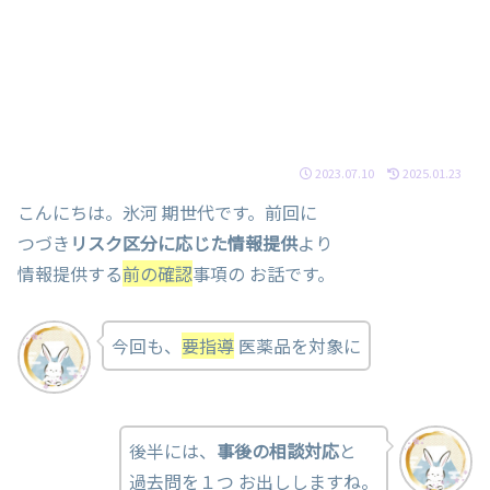
2023.07.10
2025.01.23
こんにちは。氷河 期世代です。前回に
つづき
リスク区分に応じた情報提供
より
情報提供する
前
の
確認
事項の お話です。
今回も、
要指導
医薬品を対象に
後半には、
事後の相談対応
と
過去問を１つ お出ししますね。