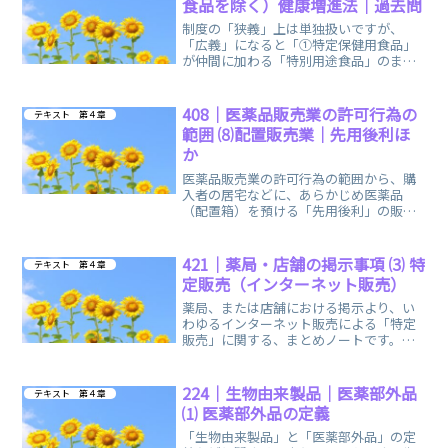
食品を除く）健康増進法｜過去問
制度の「狭義」上は単独扱いですが、
「広義」になると「①特定保健用食品」
が仲間に加わる「特別用途食品」のまと
めノートです。どちらも消費者庁の許可
マーク付きで販売されています。
408｜医薬品販売業の許可行為の
テキスト 第４章
範囲 ⑻配置販売業｜先用後利ほ
か
医薬品販売業の許可行為の範囲から、購
入者の居宅などに、あらかじめ医薬品
（配置箱）を預ける「先用後利」の販売
形態「配置販売業」に関する、まとめノ
ートです。
421｜薬局・店舗の掲示事項 ⑶ 特
テキスト 第４章
定販売（インターネット販売）
薬局、または店舗における掲示より、い
わゆるインターネット販売による「特定
販売」に関する、まとめノートです。特
定販売でも、相談応需があれば対面、ま
たは電話で情報提供をします。
224｜生物由来製品｜医薬部外品
テキスト 第４章
⑴ 医薬部外品の定義
「生物由来製品」と「医薬部外品」の定