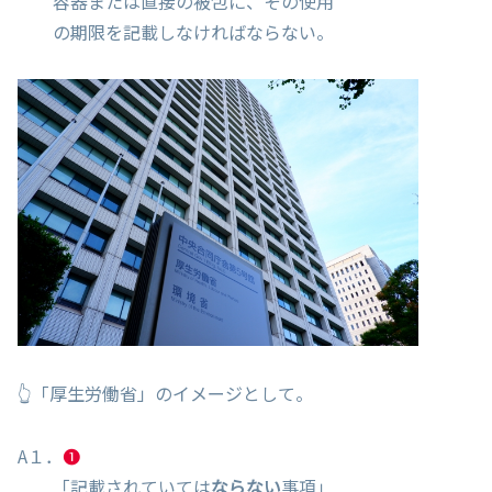
容器または直接の被包に、その使用
の期限を記載しなければならない。
👆「厚生労働省」のイメージとして。
A１．
❶
「記載されていては
ならない
事項」