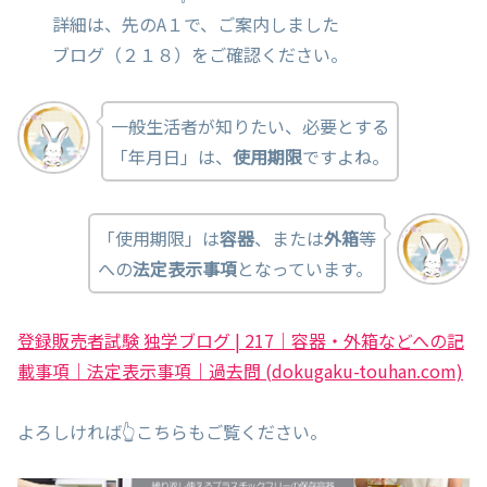
詳細は、先のA１で、ご案内しました
ブログ（２１８）をご確認ください。
一般生活者が知りたい、必要とする
「年月日」は、
使用期限
ですよね。
「使用期限」は
容器
、または
外箱
等
への
法定表示事項
となっています。
登録販売者試験 独学ブログ | 217｜容器・外箱などへの記
載事項｜法定表示事項｜過去問 (dokugaku-touhan.com)
よろしければ👆こちらもご覧ください。