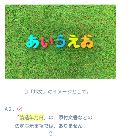
👆「邦文」のイメージとして。
A２．
②
「
製造年月日
」は、
添付文書
などの
法定表示事項
では、ありません
！
👇