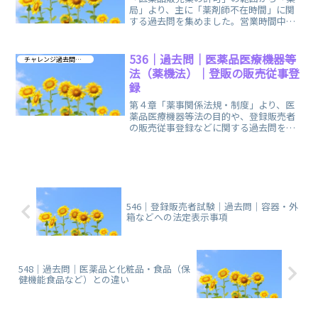
局」より、主に「薬剤師不在時間」に関
する過去問を集めました。営業時間中に
薬剤師が外出などすることになった場合
の対処法です。
536｜過去問｜医薬品医療機器等
チャレンジ過去問 第４章
法（薬機法）｜登販の販売従事登
録
第４章「薬事関係法規・制度」より、医
薬品医療機器等法の目的や、登録販売者
の販売従事登録などに関する過去問をお
出ししています。楽しくない範囲です
が、楽しみましょうね。
546｜登録販売者試験｜過去問｜容器・外
箱などへの法定表示事項
548｜過去問｜医薬品と化粧品・食品（保
健機能食品など）との違い