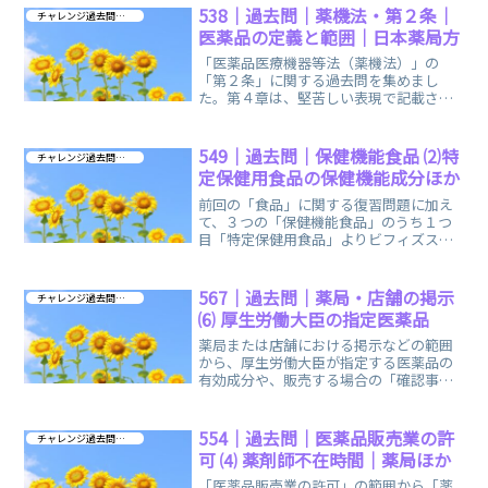
538｜過去問｜薬機法・第２条｜
チャレンジ過去問 第４章
医薬品の定義と範囲｜日本薬局方
「医薬品医療機器等法（薬機法）」の
「第２条」に関する過去問を集めまし
た。第４章は、堅苦しい表現で記載され
る法律の範囲ですが、少しずつ楽しみな
がら慣れていきましょう！
549｜過去問｜保健機能食品 ⑵特
チャレンジ過去問 第４章
定保健用食品の保健機能成分ほか
前回の「食品」に関する復習問題に加え
て、３つの「保健機能食品」のうち１つ
目「特定保健用食品」よりビフィズス
菌、難消化デキストリンなどの「保健機
能成分」に関する過去問です。
567｜過去問｜薬局・店舗の掲示
チャレンジ過去問 第４章
⑹ 厚生労働大臣の指定医薬品
薬局または店舗における掲示などの範囲
から、厚生労働大臣が指定する医薬品の
有効成分や、販売する場合の「確認事
項」に関する過去問をお出ししていま
す。
554｜過去問｜医薬品販売業の許
チャレンジ過去問 第４章
可 ⑷ 薬剤師不在時間｜薬局ほか
「医薬品販売業の許可」の範囲から「薬