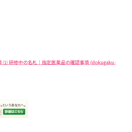
 ⑴ 研修中の名札｜指定医薬品の確認事項 (dokugaku-