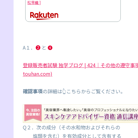
松早織 ]
A１．
❷
と
❹
登録販売者試験 独学ブログ | 424｜その他の遵守事項
touhan.com)
確認事項
の詳細は👆こちらからご覧ください。
Q２．次の成分（その水和物およびそれらの
塩類を含む）を有効成分として含有する