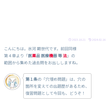
2023.10.21
2024.02.16
こんにちは。氷河 期世代です。前回同様
第４章より「
医
薬
品 医療
機
器 等
法
」の
範囲から集めた過去問をお出ししますね。
第１条
の「穴埋め問題」は、穴の
箇所を変えての出題歴があるため、
復習問題として今回も、どうぞ！