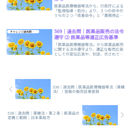
医薬品医療機器等法から、行政庁による
「監視指導・処分」より、３つの命令の
うちの２つ「改善命令」と「業務停止命
令」に関する過去問を中心に、復習問題
も集めて編集しました。
569｜過去問｜医薬品販売の法令
チャレンジ過去問 第４章
遵守 ⑵ 医薬品等適正広告基準
「医薬品医療機器等法」から医薬品販売
に関する法令遵守より、適正な販売広告
としての宣伝広告や、別途、示されてい
る「医薬品等適正広告基準」に関する過
去問を集めました。
536｜過去問｜医薬品医療機器等法（薬機
法）｜登販の販売従事登録
538｜過去問｜薬機法・第２条｜医薬品の
定義と範囲｜日本薬局方