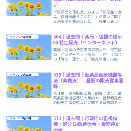
い
「医薬品と化粧品」および「医薬品と食
品（保健機能食品など）」の違いに関す
る過去問を集めました。一般生活者に馴
染みのある「生活消耗品」にも健康を守
るためのルールが存在します。
564｜過去問｜薬局・店舗の掲示
チャレンジ過去問 第４章
⑶ 特定販売（インターネット）
薬局・店舗の法定掲示事項より「特定販
売（インターネット販売）」を行う場合
の「管理・運営」と「販売制度」の掲示
や、購入者などから「相談」があった場
合の対応に関する過去問を集めました。
536｜過去問｜医薬品医療機器等
チャレンジ過去問 第４章
法（薬機法）｜登販の販売従事登
録
第４章「薬事関係法規・制度」より、医
薬品医療機器等法の目的や、登録販売者
の販売従事登録などに関する過去問をお
出ししています。楽しくない範囲です
が、楽しみましょうね。
573｜過去問｜行政庁の監視指
チャレンジ過去問 第４章
導・処分 ⑵改善命令・業務停止
命令