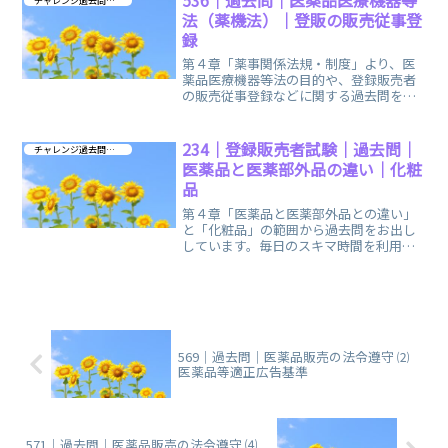
チャレンジ過去問 第４章
法（薬機法）｜登販の販売従事登
録
第４章「薬事関係法規・制度」より、医
薬品医療機器等法の目的や、登録販売者
の販売従事登録などに関する過去問をお
出ししています。楽しくない範囲です
が、楽しみましょうね。
234｜登録販売者試験｜過去問｜
チャレンジ過去問 第４章
医薬品と医薬部外品の違い｜化粧
品
第４章「医薬品と医薬部外品との違い」
と「化粧品」の範囲から過去問をお出し
しています。毎日のスキマ時間を利用し
て、気軽に手軽にチャレンジしていただ
けます。
569｜過去問｜医薬品販売の法令遵守 ⑵
医薬品等適正広告基準
571｜過去問｜医薬品販売の法令遵守 ⑷