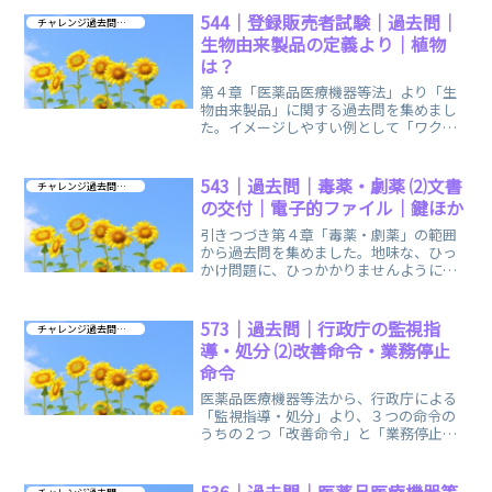
544｜登録販売者試験｜過去問｜
チャレンジ過去問 第４章
生物由来製品の定義より｜植物
は？
第４章「医薬品医療機器等法」より「生
物由来製品」に関する過去問を集めまし
た。イメージしやすい例として「ワクチ
ン」や「ブタの心臓弁」などに生物由来
製品があります。
543｜過去問｜毒薬・劇薬 ⑵文書
チャレンジ過去問 第４章
の交付｜電子的ファイル｜鍵ほか
引きつづき第４章「毒薬・劇薬」の範囲
から過去問を集めました。地味な、ひっ
かけ問題に、ひっかかりませんように覚
え方のイメージなどもあります。ご参考
になれば幸いです。
573｜過去問｜行政庁の監視指
チャレンジ過去問 第４章
導・処分 ⑵改善命令・業務停止
命令
医薬品医療機器等法から、行政庁による
「監視指導・処分」より、３つの命令の
うちの２つ「改善命令」と「業務停止命
令」に関する過去問を中心に、復習問題
も集めて編集しました。
536｜過去問｜医薬品医療機器等