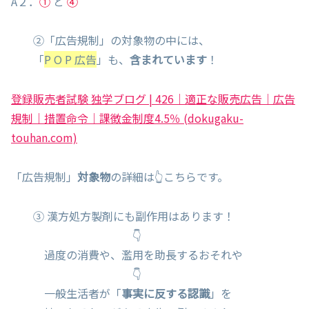
A２．
①
と
④
②「広告規制」の対象物の中には、
「
P O P 広告
」も、
含まれています
！
登録販売者試験 独学ブログ | 426｜適正な販売広告｜広告
規制｜措置命令｜課徴金制度4.5％ (dokugaku-
touhan.com)
「広告規制」
対象物
の詳細は👆こちらです。
③ 漢方処方製剤にも副作用はあります！
👇
過度の消費や、濫用を助長するおそれや
👇
一般生活者が「
事実に反する認識
」を