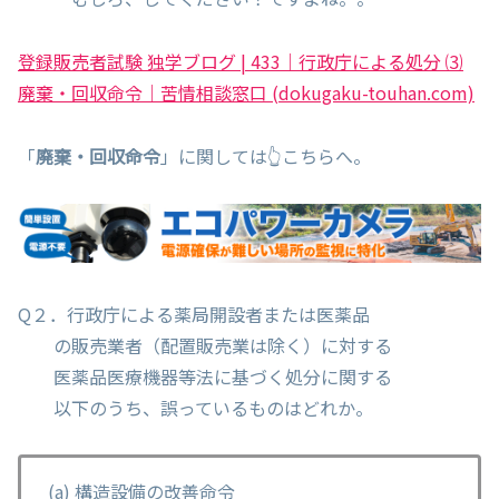
登録販売者試験 独学ブログ | 433｜行政庁による処分 ⑶
廃棄・回収命令｜苦情相談窓口 (dokugaku-touhan.com)
「
廃棄・回収命令
」に関しては👆こちらへ。
Q２．行政庁による薬局開設者または医薬品
の販売業者（配置販売業は除く）に対する
医薬品医療機器等法に基づく処分に関する
以下のうち、誤っているものはどれか。
(a) 構造設備の改善命令