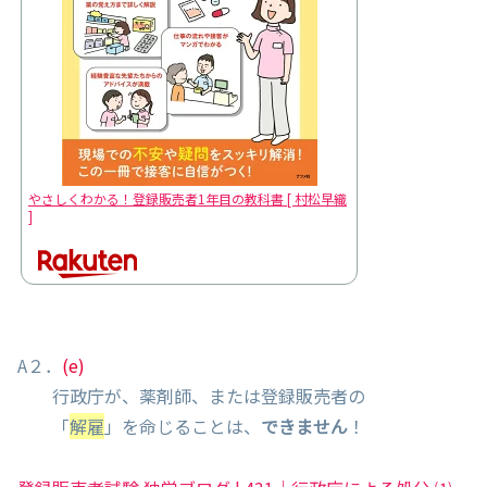
やさしくわかる！登録販売者1年目の教科書 [ 村松早織
]
A２．
(e)
行政庁が、薬剤師、または登録販売者の
「
解雇
」を命じることは、
できません
！