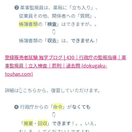
❷ 薬事監視員は、薬局に「立ち入り」、
従業員その他、関係者への「質問」、
帳簿書類
の「
検査
」はできますが。。
👇
帳簿書類の「
収去
」は、
できません
！
登録販売者試験 独学ブログ | 430｜行政庁の監視指導｜薬
事監視員｜立入検査｜罰則｜過去問 (dokugaku-
touhan.com)
詳細は👆こちらから、復習していただけます。
❹ 行政庁からの「
命令
」が
なくても
👇
「
廃棄
・
回収
」
できます
！。。いえ、
むしろ、してください！ですよね。。