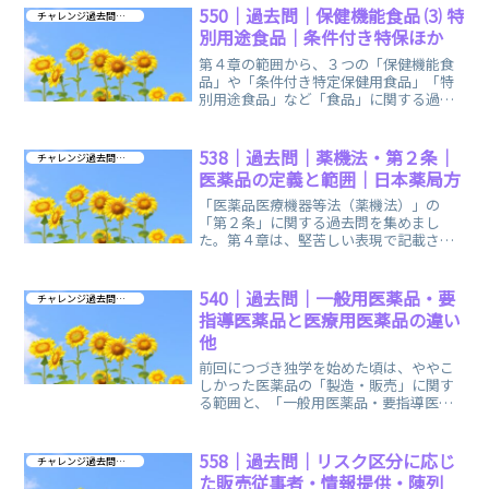
550｜過去問｜保健機能食品 ⑶ 特
チャレンジ過去問 第４章
別用途食品｜条件付き特保ほか
第４章の範囲から、３つの「保健機能食
品」や「条件付き特定保健用食品」「特
別用途食品」など「食品」に関する過去
問です。保健機能食品「３種類」の覚え
方も、ご参考になれば幸いです。
538｜過去問｜薬機法・第２条｜
チャレンジ過去問 第４章
医薬品の定義と範囲｜日本薬局方
「医薬品医療機器等法（薬機法）」の
「第２条」に関する過去問を集めまし
た。第４章は、堅苦しい表現で記載され
る法律の範囲ですが、少しずつ楽しみな
がら慣れていきましょう！
540｜過去問｜一般用医薬品・要
チャレンジ過去問 第４章
指導医薬品と医療用医薬品の違い
他
前回につづき独学を始めた頃は、ややこ
しかった医薬品の「製造・販売」に関す
る範囲と、「一般用医薬品・要指導医薬
品と医療用医薬品」に関する範囲の過去
問を集めました。
558｜過去問｜リスク区分に応じ
チャレンジ過去問 第４章
た販売従事者・情報提供・陳列