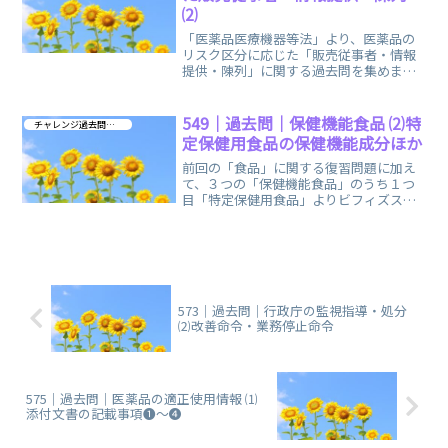
⑵
「医薬品医療機器等法」より、医薬品の
リスク区分に応じた「販売従事者・情報
提供・陳列」に関する過去問を集めまし
た。問題文を長引かせる「医薬品医療機
器等法」は既読スルーでOK！
549｜過去問｜保健機能食品 ⑵特
チャレンジ過去問 第４章
定保健用食品の保健機能成分ほか
前回の「食品」に関する復習問題に加え
て、３つの「保健機能食品」のうち１つ
目「特定保健用食品」よりビフィズス
菌、難消化デキストリンなどの「保健機
能成分」に関する過去問です。
573｜過去問｜行政庁の監視指導・処分
⑵改善命令・業務停止命令
575｜過去問｜医薬品の適正使用情報 ⑴
添付文書の記載事項❶～❹